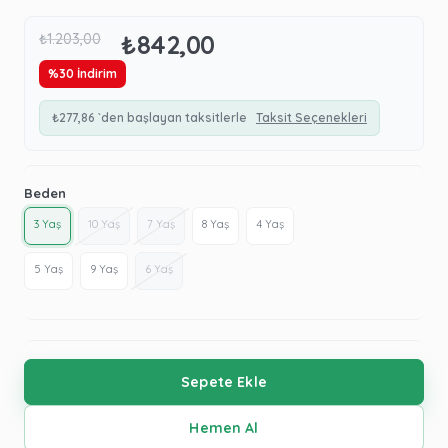
₺842,00
₺1.203,00
%
30
İndirim
₺277,86
`den başlayan taksitlerle
Taksit Seçenekleri
Beden
3 Yaş
10 Yaş
7 Yaş
8 Yaş
4 Yaş
5 Yaş
9 Yaş
6 Yaş