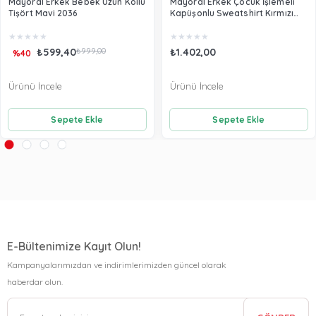
Mayoral Erkek Bebek Uzun Kollu
Mayoral Erkek Çocuk İşlemeli
Tişört Mavi 2036
Kapüşonlu Sweatshirt Kırmızı
3482
★
★
★
★
★
★
★
★
★
★
₺599,40
₺999,00
₺1.402,00
%40
Ürünü İncele
Ürünü İncele
Sepete Ekle
Sepete Ekle
E-Bültenimize Kayıt Olun!
Kampanyalarımızdan ve indirimlerimizden güncel olarak
haberdar olun.