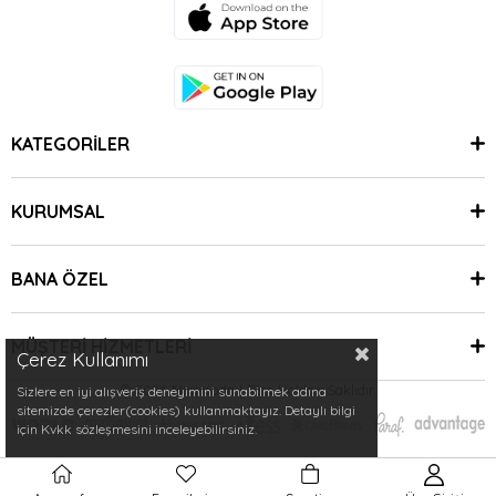
KATEGORİLER
KURUMSAL
BANA ÖZEL
MÜŞTERİ HİZMETLERİ
Çerez Kullanımı
© 2024 Minimoda | Tüm Hakları Saklıdır.
Sizlere en iyi alışveriş deneyimini sunabilmek adına
sitemizde çerezler(cookies) kullanmaktayız. Detaylı bilgi
için Kvkk sözleşmesini inceleyebilirsiniz.