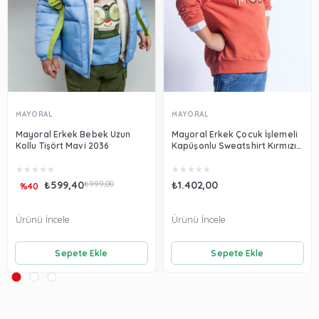
MAYORAL
MAYORAL
Mayoral Erkek Bebek Uzun
Mayoral Erkek Çocuk İşlemeli
Kollu Tişört Mavi 2036
Kapüşonlu Sweatshirt Kırmızı
3482
★
★
★
★
★
★
★
★
★
★
₺599,40
₺999,00
₺1.402,00
%40
Ürünü İncele
Ürünü İncele
Sepete Ekle
Sepete Ekle