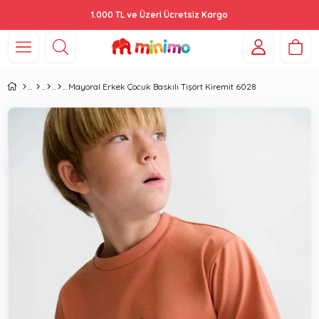
1.000 TL ve Üzeri Ücretsiz Kargo
Mayoral Erkek Çocuk Baskılı Tişört Kiremit 6028