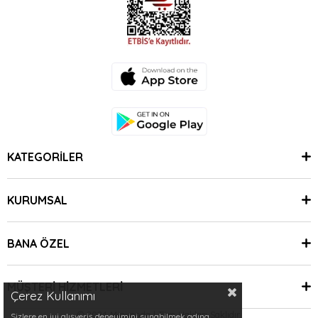
KATEGORİLER
KURUMSAL
BANA ÖZEL
MÜŞTERİ HİZMETLERİ
Çerez Kullanımı
© 2024 Minimoda | Tüm Hakları Saklıdır.
Sizlere en iyi alışveriş deneyimini sunabilmek adına