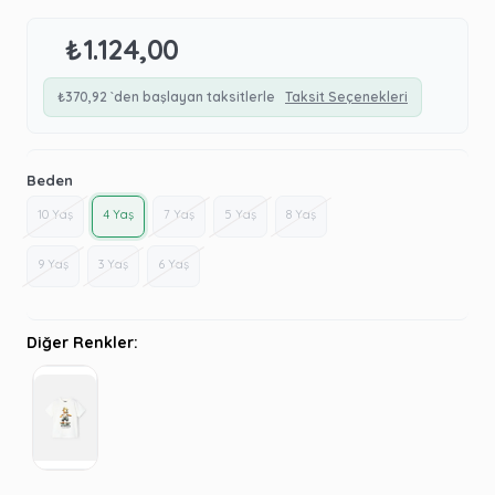
₺1.124,00
₺370,92
`den başlayan taksitlerle
Taksit Seçenekleri
Beden
10 Yaş
4 Yaş
7 Yaş
5 Yaş
8 Yaş
9 Yaş
3 Yaş
6 Yaş
Diğer Renkler: