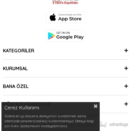
KATEGORİLER
KURUMSAL
BANA ÖZEL
MÜŞTERİ HİZMETLERİ
Çerez Kullanımı
© 2024 Minimoda | Tüm Hakları Saklıdır.
Sizlere en iyi alışveriş deneyimini sunabilmek adına
sitemizde çerezler(cookies) kullanmaktayız. Detaylı bilgi
için Kvkk sözleşmesini inceleyebilirsiniz.