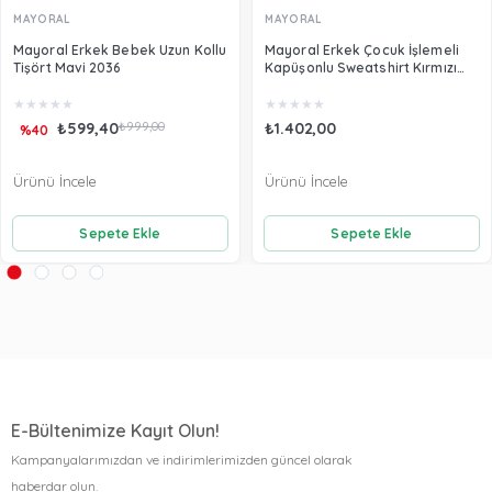
MAYORAL
MAYORAL
Mayoral Erkek Bebek Uzun Kollu
Mayoral Erkek Çocuk İşlemeli
Tişört Mavi 2036
Kapüşonlu Sweatshirt Kırmızı
3482
★
★
★
★
★
★
★
★
★
★
₺599,40
₺999,00
₺1.402,00
%40
Ürünü İncele
Ürünü İncele
Sepete Ekle
Sepete Ekle
E-Bültenimize Kayıt Olun!
Kampanyalarımızdan ve indirimlerimizden güncel olarak
haberdar olun.