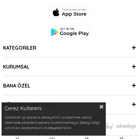
KATEGORİLER
KURUMSAL
BANA ÖZEL
MÜŞTERİ HİZMETLERİ
Çerez Kullanımı
© 2024 Minimoda | Tüm Hakları Saklıdır.
Sizlere en iyi alışveriş deneyimini sunabilmek adına
sitemizde çerezler(cookies) kullanmaktayız. Detaylı bilgi
için Kvkk sözleşmesini inceleyebilirsiniz.