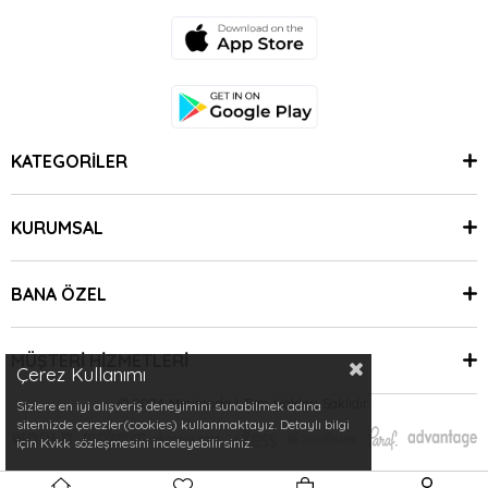
KATEGORİLER
KURUMSAL
BANA ÖZEL
MÜŞTERİ HİZMETLERİ
Çerez Kullanımı
© 2024 Minimoda | Tüm Hakları Saklıdır.
Sizlere en iyi alışveriş deneyimini sunabilmek adına
sitemizde çerezler(cookies) kullanmaktayız. Detaylı bilgi
için Kvkk sözleşmesini inceleyebilirsiniz.