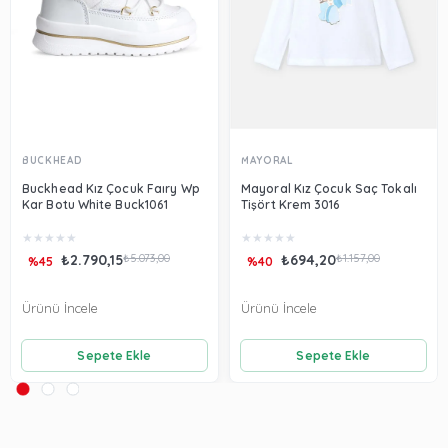
BUCKHEAD
MAYORAL
Buckhead Kız Çocuk Faıry Wp
Mayoral Kız Çocuk Saç Tokalı
Kar Botu White Buck1061
Tişört Krem 3016
★
★
★
★
★
★
★
★
★
★
₺2.790,15
₺5.073,00
₺694,20
₺1.157,00
%45
%40
Ürünü İncele
Ürünü İncele
Sepete Ekle
Sepete Ekle