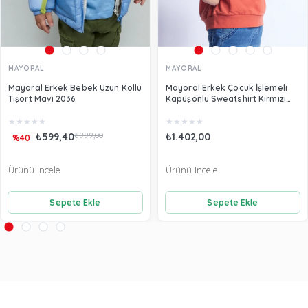
MAYORAL
MAYORAL
Mayoral Erkek Bebek Uzun Kollu
Mayoral Erkek Çocuk İşlemeli
Tişört Mavi 2036
Kapüşonlu Sweatshirt Kırmızı
3482
★
★
★
★
★
★
★
★
★
★
₺599,40
₺999,00
₺1.402,00
%40
Ürünü İncele
Ürünü İncele
Sepete Ekle
Sepete Ekle