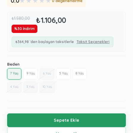
★
★
★
★
★
0.0
0 değerlendirme
₺1.106,00
₺1.580,00
%
30
İndirim
₺364,98
`den başlayan taksitlerle
Taksit Seçenekleri
Beden
7 Yaş
9 Yaş
6 Yaş
5 Yaş
8 Yaş
4 Yaş
3 Yaş
10 Yaş