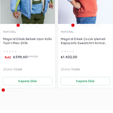
MAYORAL
MAYORAL
Mayoral Erkek Bebek Uzun Kollu
Mayoral Erkek Çocuk İşlemeli
Tişört Mavi 2036
Kapüşonlu Sweatshirt Kırmızı
3482
★
★
★
★
★
★
★
★
★
★
₺599,40
₺999,00
₺1.402,00
%40
Ürünü İncele
Ürünü İncele
Sepete Ekle
Sepete Ekle