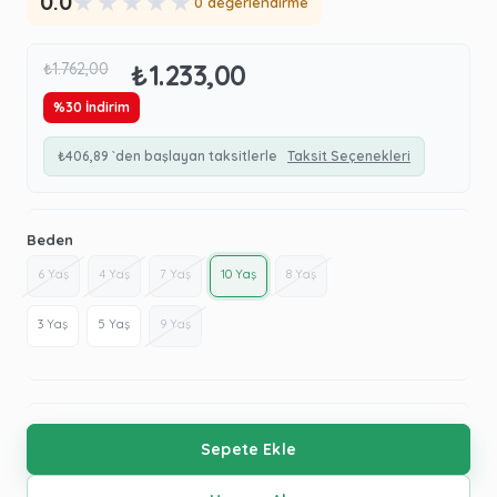
★
★
★
★
★
0.0
0 değerlendirme
₺1.233,00
₺1.762,00
%
30
İndirim
₺406,89
`den başlayan taksitlerle
Taksit Seçenekleri
Beden
6 Yaş
4 Yaş
7 Yaş
10 Yaş
8 Yaş
3 Yaş
5 Yaş
9 Yaş