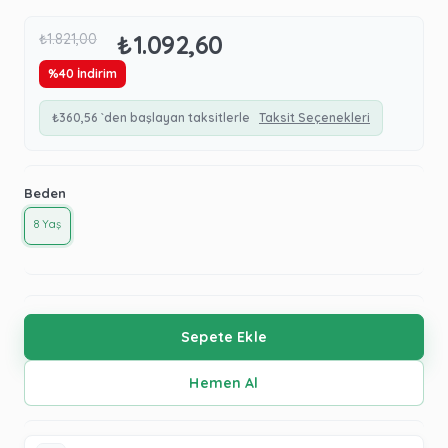
₺1.092,60
₺1.821,00
%
40
İndirim
₺360,56
`den başlayan taksitlerle
Taksit Seçenekleri
Beden
8 Yaş