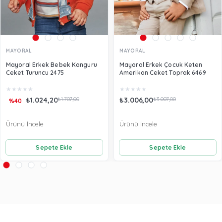
MAYORAL
MAYORAL
Mayoral Erkek Bebek Kanguru
Mayoral Erkek Çocuk Keten
Ceket Turuncu 2475
Amerikan Ceket Toprak 6469
★
★
★
★
★
★
★
★
★
★
₺1.024,20
₺1.707,00
₺3.006,00
₺3.007,00
%40
Ürünü İncele
Ürünü İncele
Sepete Ekle
Sepete Ekle