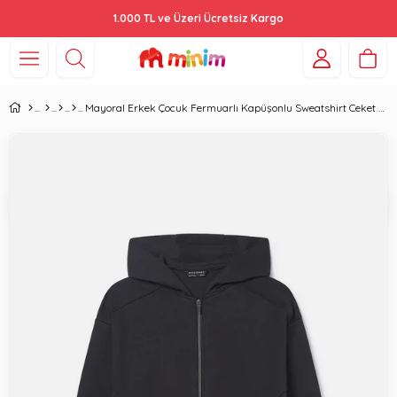
1.000 TL ve Üzeri Ücretsiz Kargo
Mayoral Erkek Çocuk Fermuarlı Kapüşonlu Sweatshirt Ceket Siyah 6417