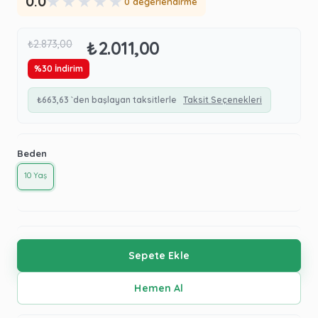
★
★
★
★
★
0.0
0 değerlendirme
₺2.011,00
₺2.873,00
%
30
İndirim
₺663,63
`den başlayan taksitlerle
Taksit Seçenekleri
Beden
10 Yaş