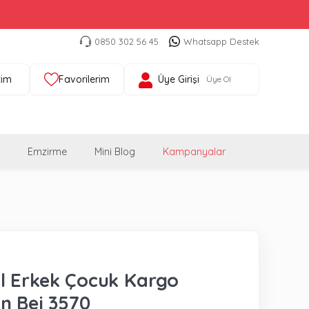
0850 302 56 45
Whatsapp Destek
tim
Favorilerim
Üye Girişi
Üye Ol
Emzirme
Mini Blog
Kampanyalar
l Erkek Çocuk Kargo
n Bej 3570