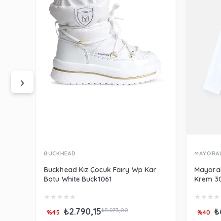
‹
›
BUCKHEAD
MAYORA
Buckhead Kız Çocuk Faıry Wp Kar
Mayoral
Botu White Buck1061
Krem 3
★
★
★
★
★
★
★
★
★
₺2.790,15
₺
₺5.073,00
%45
%40