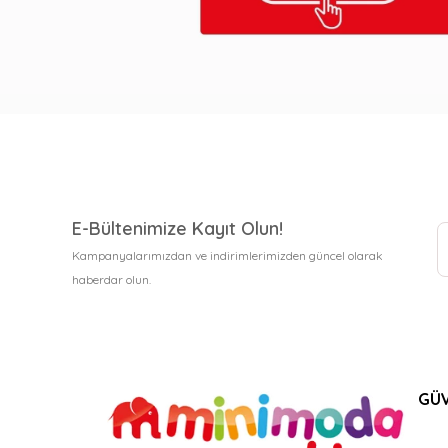
E-Bültenimize Kayıt Olun!
Kampanyalarımızdan ve indirimlerimizden güncel olarak
haberdar olun.
GÜV