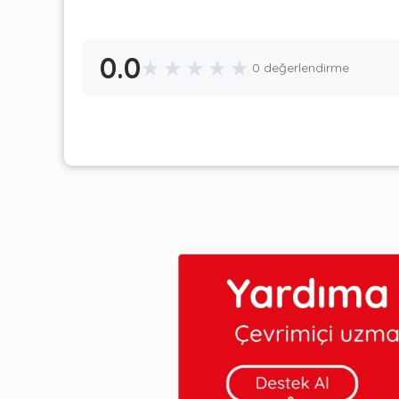
0.0
★
★
★
★
★
0 değerlendirme