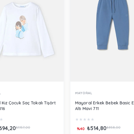
L
MAYORAL
 Kız Çocuk Saç Tokalı Tişört
Mayoral Erkek Bebek Basic 
016
Altı Mavi 711
★
★
★
★
★
★
694,20
₺514,80
₺1.157,00
₺858,00
%40