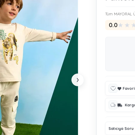
Tüm MAYORAL Ü
★
★
0.0
›
Favori
Karg
Satıcıya Soru