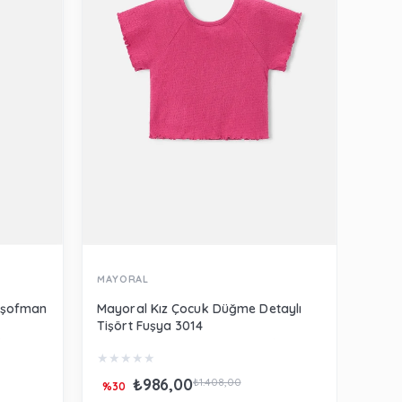
MAYORAL
MERL
Eşofman
Mayoral Kız Çocuk Düğme Detaylı
Merli
Tişört Fuşya 3014
Beya
★
★
★
★
★
★
★
₺986,00
₺66
₺1.408,00
%30