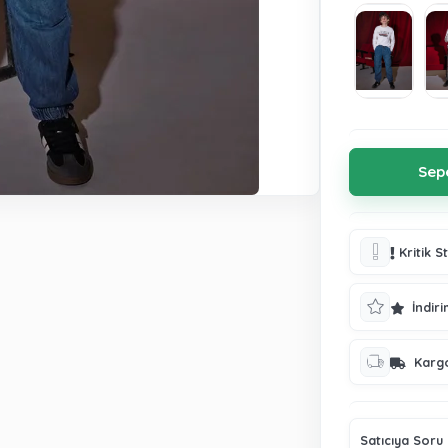
Kritik S
İndiri
Karg
Satıcıya Soru