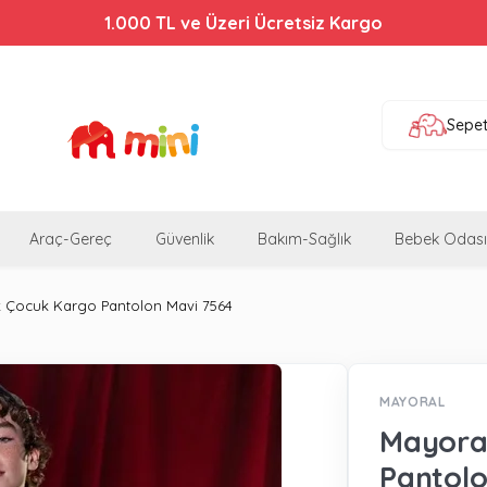
Bebek Arabalarında %44'e Varan İndirim!
1.000 TL ve Üzeri Ücretsiz Kargo
Sepe
Araç-Gereç
Güvenlik
Bakım-Sağlık
Bebek Odası
k Çocuk Kargo Pantolon Mavi 7564
MAYORAL
Mayora
Pantolo