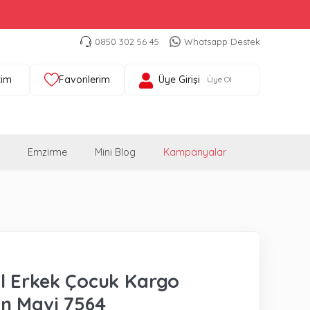
0850 302 56 45
Whatsapp Destek
tim
Favorilerim
Üye Girişi
Üye Ol
Emzirme
Mini Blog
Kampanyalar
l Erkek Çocuk Kargo
n Mavi 7564