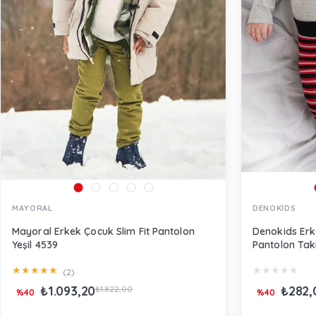
MAYORAL
DENOKİDS
Mayoral Erkek Çocuk Slim Fit Pantolon
Denokids Erk
Yeşil 4539
Pantolon Tak
★
★
★
★
★
★
★
★
★
★
(2)
₺1.093,20
₺282,
₺1.822,00
%40
%40