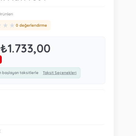
rünleri
★
★
★
0 değerlendirme
₺1.733,00
n başlayan taksitlerle
Taksit Seçenekleri
: