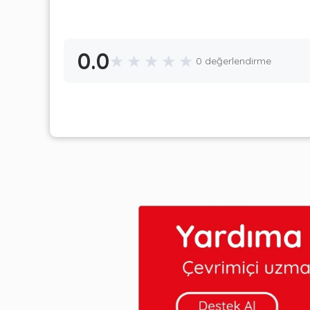
0.0
★
★
★
★
★
0 değerlendirme