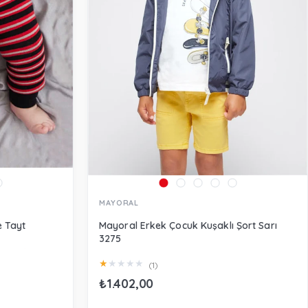
MAYORAL
e Tayt
Mayoral Erkek Çocuk Kuşaklı Şort Sarı
3275
★
★
★
★
★
(1)
₺1.402,00