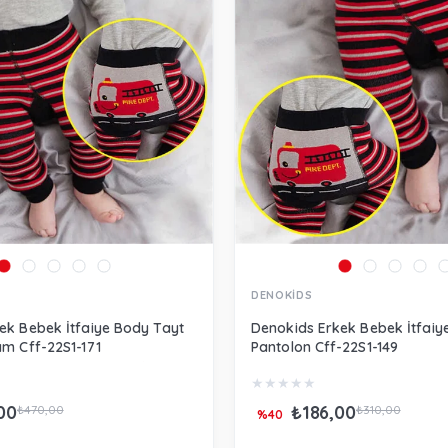
DENOKİDS
ek Bebek İtfaiye Body Tayt
Denokids Erkek Bebek İtfaiy
ım Cff-22S1-171
Pantolon Cff-22S1-149
★
★
★
★
★
00
₺186,00
₺470,00
₺310,00
%40