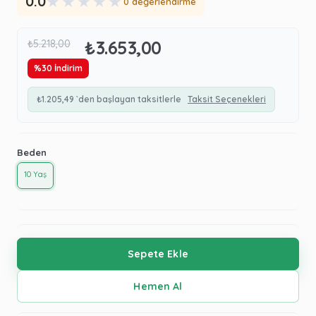
★
★
★
★
★
0.0
0 değerlendirme
₺3.653,00
₺5.218,00
%
30
İndirim
₺1.205,49
`den başlayan taksitlerle
Taksit Seçenekleri
Beden
10 Yaş