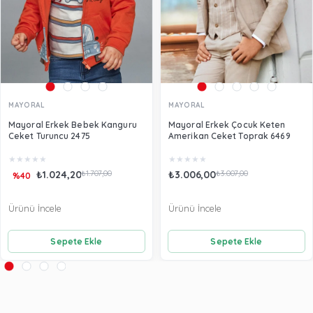
MAYORAL
MAYORAL
Mayoral Erkek Bebek Kanguru
Mayoral Erkek Çocuk Keten
Ceket Turuncu 2475
Amerikan Ceket Toprak 6469
★
★
★
★
★
★
★
★
★
★
₺1.024,20
₺1.707,00
₺3.006,00
₺3.007,00
%40
Ürünü İncele
Ürünü İncele
Sepete Ekle
Sepete Ekle