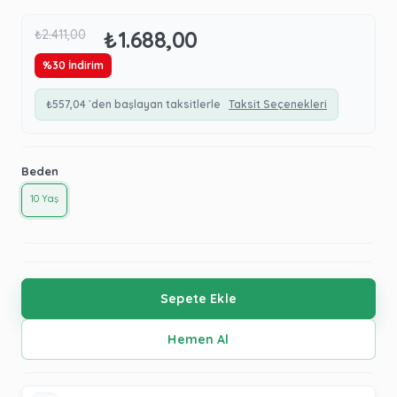
₺1.688,00
₺2.411,00
%
30
İndirim
₺557,04
`den başlayan taksitlerle
Taksit Seçenekleri
Beden
10 Yaş