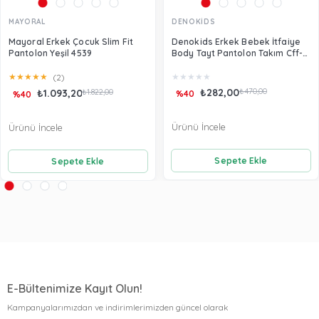
MAYORAL
DENOKİDS
Mayoral Erkek Çocuk Slim Fit
Denokids Erkek Bebek İtfaiye
Pantolon Yeşil 4539
Body Tayt Pantolon Takım Cff-
22S1-171
★
★
★
★
★
★
★
★
★
★
(2)
₺282,00
₺470,00
₺1.093,20
₺1.822,00
%40
%40
Ürünü İncele
Ürünü İncele
Sepete Ekle
Sepete Ekle
E-Bültenimize Kayıt Olun!
Kampanyalarımızdan ve indirimlerimizden güncel olarak