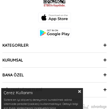
KATEGORİLER
KURUMSAL
BANA ÖZEL
MÜŞTERİ HİZMETLERİ
Çerez Kullanımı
© 2024 Minimoda | Tüm Hakları Saklıdır.
Sizlere en iyi alışveriş deneyimini sunabilmek adına
sitemizde çerezler(cookies) kullanmaktayız. Detaylı bilgi
için Kvkk sözleşmesini inceleyebilirsiniz.