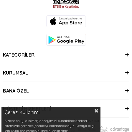
KATEGORİLER
KURUMSAL
BANA ÖZEL
MÜŞTERİ HİZMETLERİ
Çerez Kullanımı
© 2024 Minimoda | Tüm Hakları Saklıdır.
Sizlere en iyi alışveriş deneyimini sunabilmek adına
sitemizde çerezler(cookies) kullanmaktayız. Detaylı bilgi
için Kvkk sözleşmesini inceleyebilirsiniz.