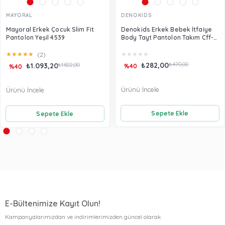
MAYORAL
DENOKİDS
Mayoral Erkek Çocuk Slim Fit
Denokids Erkek Bebek İtfaiye
Pantolon Yeşil 4539
Body Tayt Pantolon Takım Cff-
22S1-171
★
★
★
★
★
★
★
★
★
★
(2)
₺282,00
₺470,00
₺1.093,20
₺1.822,00
%40
%40
Ürünü İncele
Ürünü İncele
Sepete Ekle
Sepete Ekle
E-Bültenimize Kayıt Olun!
Kampanyalarımızdan ve indirimlerimizden güncel olarak