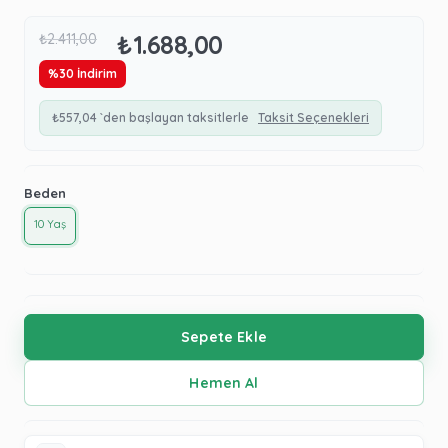
₺1.688,00
₺2.411,00
%
30
İndirim
₺557,04
`den başlayan taksitlerle
Taksit Seçenekleri
Beden
10 Yaş