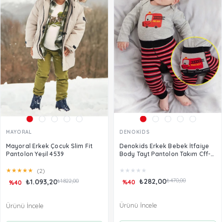
MAYORAL
DENOKİDS
Mayoral Erkek Çocuk Slim Fit
Denokids Erkek Bebek İtfaiye
Pantolon Yeşil 4539
Body Tayt Pantolon Takım Cff-
22S1-171
★
★
★
★
★
★
★
★
★
★
(2)
₺282,00
₺470,00
₺1.093,20
₺1.822,00
%40
%40
Ürünü İncele
Ürünü İncele