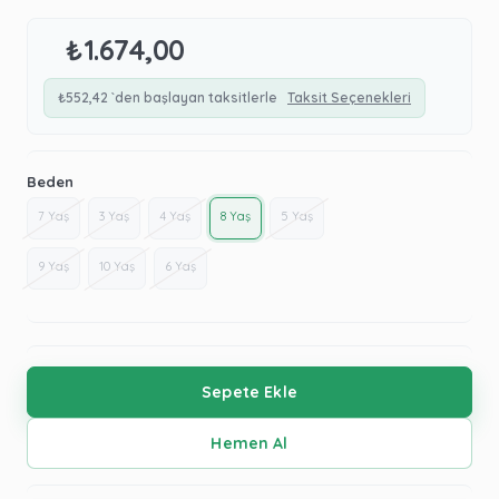
₺1.674,00
₺552,42
`den başlayan taksitlerle
Taksit Seçenekleri
Beden
7 Yaş
3 Yaş
4 Yaş
8 Yaş
5 Yaş
9 Yaş
10 Yaş
6 Yaş