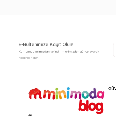
E-Bültenimize Kayıt Olun!
Kampanyalarımızdan ve indirimlerimizden güncel olarak
haberdar olun.
GÜV