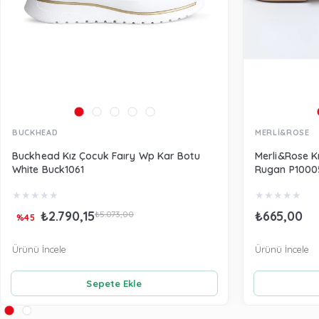
BUCKHEAD
MERLİ&ROSE
Buckhead Kız Çocuk Faıry Wp Kar Botu
Merli&Rose K
White Buck1061
Rugan P1000
★
★
★
★
★
★
★
★
★
★
₺2.790,15
₺665,00
₺5.073,00
%45
Ürünü İncele
Ürünü İncele
Sepete Ekle