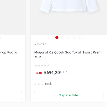
MAYORAL
orap Pudra
Mayoral Kız Çocuk Saç Tokalı Tişört Krem
3016
★
★
★
★
★
₺694,20
₺1.157,00
%40
Ürünü İncele
Sepete Ekle