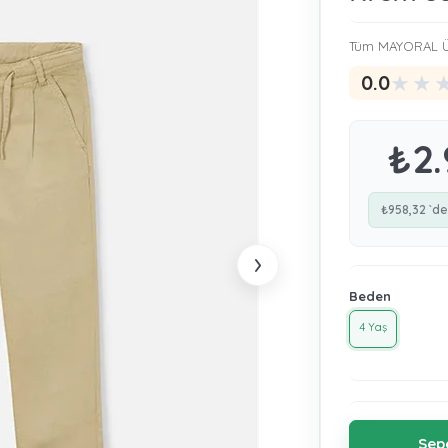
Tüm MAYORAL Ü
★
★
0.0
₺2.
₺958,32
`de
›
Beden
4 Yaş