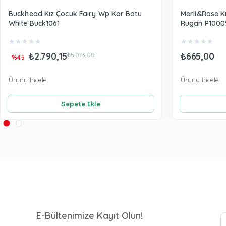
Buckhead Kız Çocuk Faıry Wp Kar Botu
Merli&Rose K
White Buck1061
Rugan P1000
★
★
★
★
★
★
★
★
★
★
₺2.790,15
₺665,00
₺5.073,00
%45
Ürünü İncele
Ürünü İncele
Sepete Ekle
E-Bültenimize Kayıt Olun!