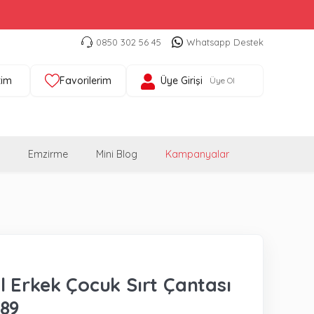
0850 302 56 45
Whatsapp Destek
tim
Favorilerim
Üye Girişi
Üye Ol
Emzirme
Mini Blog
Kampanyalar
 Erkek Çocuk Sırt Çantası
89