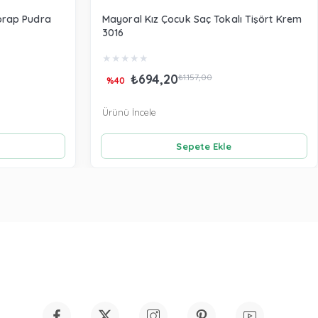
orap Pudra
Mayoral Kız Çocuk Saç Tokalı Tişört Krem
3016
★
★
★
★
★
₺694,20
₺1.157,00
%40
Ürünü İncele
Sepete Ekle