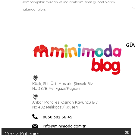
Kampanyalarımızdan ve indirimlerimizden güncel olarak
haberdar olun.
GÜV
Köşk, Şht. Üst. Mustafa Şimşek Blv.
No:38/B Melikgazi/Kayseri
Anbar Mahallesi Osman Kavuncu Blv.
No:402 Melikgazi/Kayseri
0850 302 56 45
info@minimoda.com.tr
Çerez Kullanımı