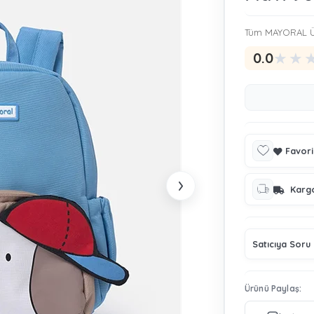
Tüm MAYORAL Ü
★
★
0.0
Favori
›
Karg
Satıcıya Soru
Ürünü Paylaş: