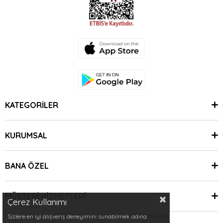
KATEGORİLER
KURUMSAL
BANA ÖZEL
MÜŞTERİ HİZMETLERİ
Çerez Kullanımı
© 2024 Minimoda | Tüm Hakları Saklıdır.
Sizlere en iyi alışveriş deneyimini sunabilmek adına