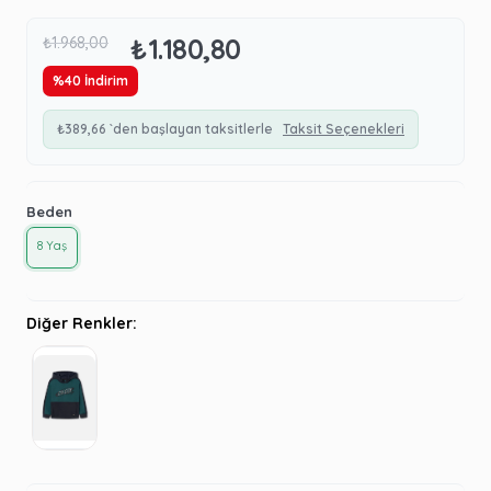
₺1.180,80
₺1.968,00
%
40
İndirim
₺389,66
`den başlayan taksitlerle
Taksit Seçenekleri
Beden
8 Yaş
Diğer Renkler: