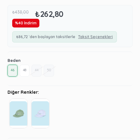
₺262,80
₺438,00
%
40
İndirim
₺86,72
`den başlayan taksitlerle
Taksit Seçenekleri
Beden
46
48
44
50
Diğer Renkler: