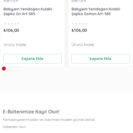
BABYJEM
BABYJEM
Babyjem Yenidoğan Kulaklı
Babyjem Yenidoğan Kulaklı
Şapka Gri Art-585
Şapka Somon Art-585
★
★
★
★
★
★
★
★
★
★
₺106,00
₺106,00
Ürünü İncele
Ürünü İncele
Sepete Ekle
Sepete Ekle
E-Bültenimize Kayıt Olun!
Kampanyalarımızdan ve indirimlerimizden güncel olarak
haberdar olun.