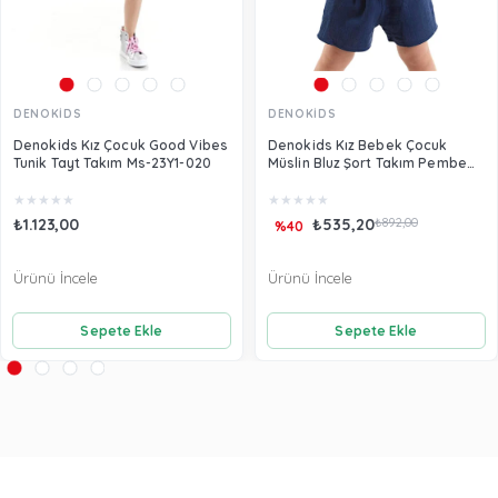
DENOKİDS
DENOKİDS
Denokids Kız Çocuk Good Vibes
Denokids Kız Bebek Çocuk
Tunik Tayt Takım Ms-23Y1-020
Müslin Bluz Şort Takım Pembe
CFF-24Y1-055
★
★
★
★
★
★
★
★
★
★
₺1.123,00
₺535,20
₺892,00
%40
Ürünü İncele
Ürünü İncele
Sepete Ekle
Sepete Ekle