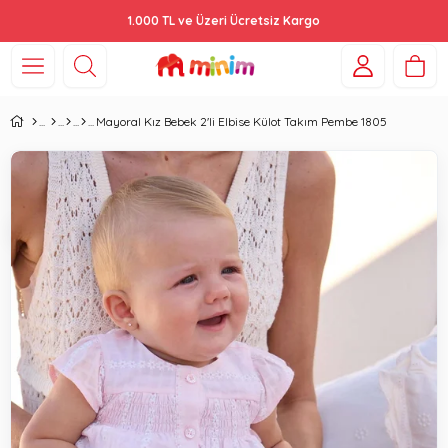
1.000 TL ve Üzeri Ücretsiz Kargo
Mayoral Kız Bebek 2'li Elbise Külot Takım Pembe 1805