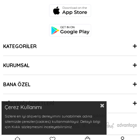
KATEGORİLER
KURUMSAL
BANA ÖZEL
MÜŞTERİ HİZMETLERİ
Çerez Kullanımı
© 2024 Minimoda | Tüm Hakları Saklıdır.
Sizlere en iyi alışveriş deneyimini sunabilmek adına
sitemizde çerezler(cookies) kullanmaktayız. Detaylı bilgi
için Kvkk sözleşmesini inceleyebilirsiniz.