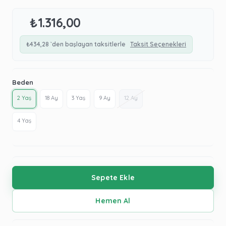
₺1.316,00
₺434,28
`den başlayan taksitlerle
Taksit Seçenekleri
Beden
2 Yaş
18 Ay
3 Yaş
9 Ay
12 Ay
4 Yaş