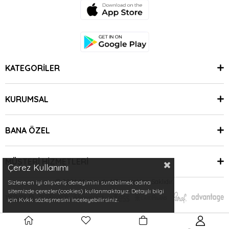
KATEGORİLER
KURUMSAL
BANA ÖZEL
MÜŞTERİ HİZMETLERİ
Çerez Kullanımı
© 2024 Minimoda | Tüm Hakları Saklıdır.
Sizlere en iyi alışveriş deneyimini sunabilmek adına
sitemizde çerezler(cookies) kullanmaktayız. Detaylı bilgi
için Kvkk sözleşmesini inceleyebilirsiniz.