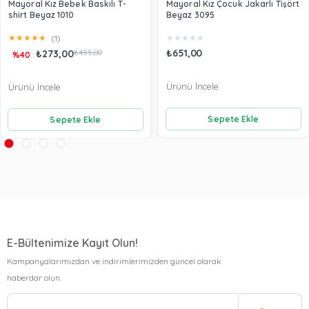
Mayoral Kız Bebek Baskılı T-
Mayoral Kız Çocuk Jakarlı Tişört
shirt Beyaz 1010
Beyaz 3095
★
★
★
★
★
★
★
★
★
★
(1)
₺651,00
₺273,00
₺455,00
%40
Ürünü İncele
Ürünü İncele
Sepete Ekle
Sepete Ekle
E-Bültenimize Kayıt Olun!
Kampanyalarımızdan ve indirimlerimizden güncel olarak
haberdar olun.