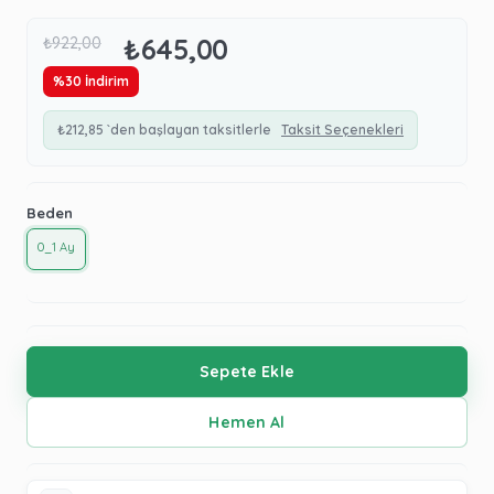
₺645,00
₺922,00
%
30
İndirim
₺212,85
`den başlayan taksitlerle
Taksit Seçenekleri
Beden
0_1 Ay