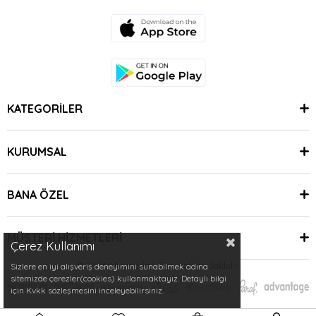
KATEGORİLER
KURUMSAL
BANA ÖZEL
MÜŞTERİ HİZMETLERİ
Çerez Kullanımı
© 2024 Minimoda | Tüm Hakları Saklıdır.
Sizlere en iyi alışveriş deneyimini sunabilmek adına
sitemizde çerezler(cookies) kullanmaktayız. Detaylı bilgi
için Kvkk sözleşmesini inceleyebilirsiniz.