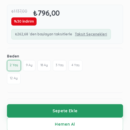
₺796,00
₺1.137,00
%
30
İndirim
₺262,68
`den başlayan taksitlerle
Taksit Seçenekleri
Beden
2 Yaş
9 Ay
18 Ay
3 Yaş
4 Yaş
12 Ay