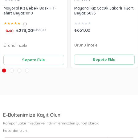
Mayoral Kız Bebek Baskılı T-
Mayoral Kız Çocuk Jakarlı Tişört
shirt Beyaz 1010
Beyaz 3095
★
★
★
★
★
★
★
★
★
★
(1)
₺651,00
₺273,00
₺455,00
%40
Ürünü İncele
Ürünü İncele
Sepete Ekle
Sepete Ekle
E-Bültenimize Kayıt Olun!
Kampanyalarımızdan ve indirimlerimizden güncel olarak
haberdar olun.