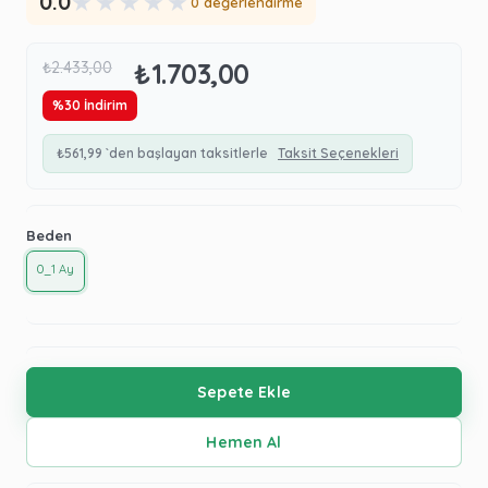
★
★
★
★
★
0.0
0 değerlendirme
₺1.703,00
₺2.433,00
%
30
İndirim
₺561,99
`den başlayan taksitlerle
Taksit Seçenekleri
Beden
0_1 Ay