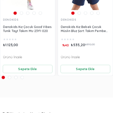
DENOKİDS
DENOKİDS
Denokids Kız Çocuk Good Vibes
Denokids Kız Bebek Çocuk
Tunik Tayt Takım Ms-23Y1-020
Müslin Bluz Şort Takım Pembe
CFF-24Y1-055
★
★
★
★
★
★
★
★
★
★
₺1.123,00
₺535,20
₺892,00
%40
Ürünü İncele
Ürünü İncele
Sepete Ekle
Sepete Ekle