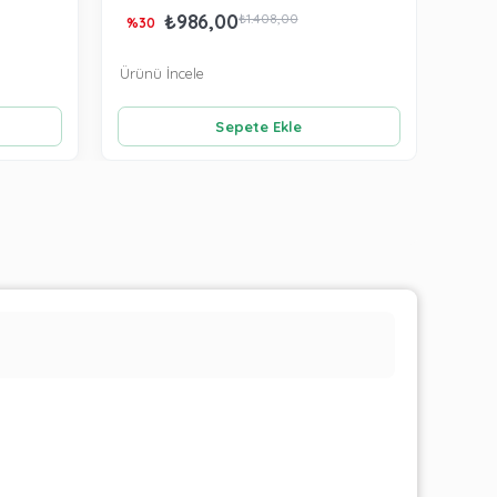
₺986,00
₺66
₺1.408,00
%30
Ürünü İncele
Ürünü
Sepete Ekle