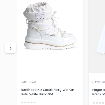
‹
›
BUCKHEAD
MAYORA
Buckhead Kız Çocuk Faıry Wp Kar
Mayoral
Botu White Buck1061
Krem 3
★
★
★
★
★
★
★
★
★