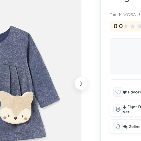
Tüm MAYORAL Ü
★
★
0.0
›
Favori
Fiyat 
Ver
Gelin