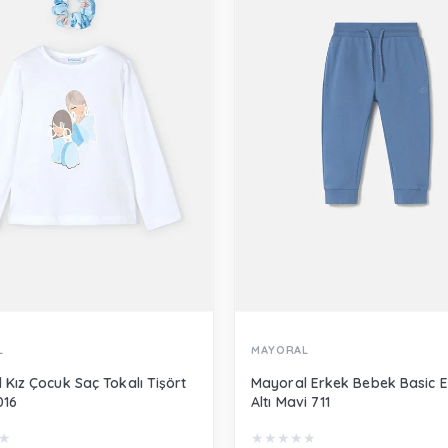
L
MAYORAL
 Kız Çocuk Saç Tokalı Tişört
Mayoral Erkek Bebek Basic 
016
Altı Mavi 711
★
★
★
★
★
★