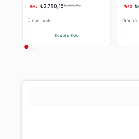
₺2.790,15
₺
₺5.073,00
%45
%40
Ürünü İncele
Ürünü İn
Sepete Ekle