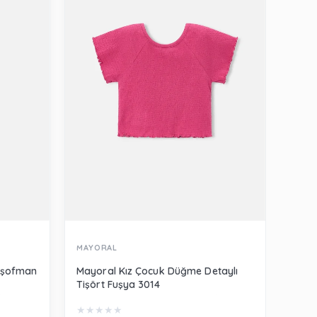
MAYORAL
MERL
Eşofman
Mayoral Kız Çocuk Düğme Detaylı
Merli
Tişört Fuşya 3014
Beya
★
★
★
★
★
★
★