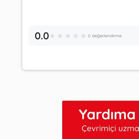
0.0
★
★
★
★
★
0 değerlendirme