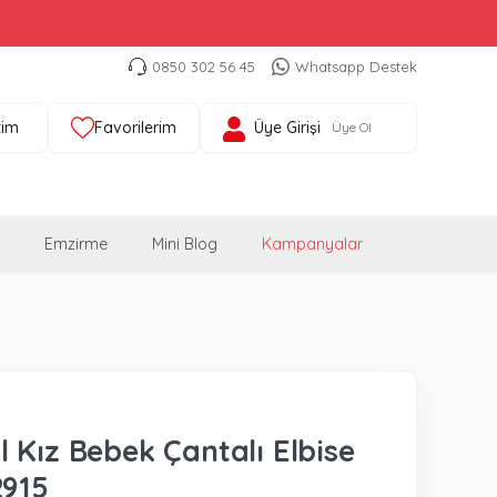
0850 302 56 45
Whatsapp Destek
tim
Favorilerim
Üye Girişi
Üye Ol
Emzirme
Mini Blog
Kampanyalar
 Kız Bebek Çantalı Elbise
2915