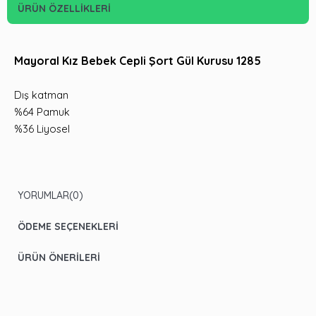
ÜRÜN ÖZELLIKLERI
Mayoral Kız Bebek Cepli Şort Gül Kurusu 1285
Dış katman
%64 Pamuk
%36 Liyosel
YORUMLAR
(0)
ÖDEME SEÇENEKLERI
ÜRÜN ÖNERILERI