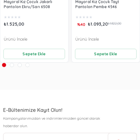
Mayoral Kız Çocuk Jakarlı
Mayoral Kız Çocuk Tayt
Pantolon Ekru/Sarı 6508
Pantolon Pembe 4546
★
★
★
★
★
★
★
★
★
★
₺1.525,00
₺1.093,20
₺1.822,00
%40
Ürünü İncele
Ürünü İncele
Sepete Ekle
Sepete Ekle
E-Bültenimize Kayıt Olun!
Kampanyalarımızdan ve indirimlerimizden güncel olarak
haberdar olun.