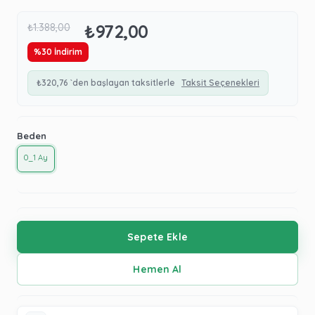
₺972,00
₺1.388,00
%
30
İndirim
₺320,76
`den başlayan taksitlerle
Taksit Seçenekleri
Beden
0_1 Ay