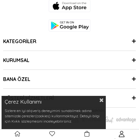
KATEGORİLER
KURUMSAL
BANA ÖZEL
MÜŞTERİ HİZMETLERİ
Çerez Kullanımı
© 2024 Minimoda | Tüm Hakları Saklıdır.
Sizlere en iyi alışveriş deneyimini sunabilmek adına
sitemizde çerezler(cookies) kullanmaktayız. Detaylı bilgi
için Kvkk sözleşmesini inceleyebilirsiniz.