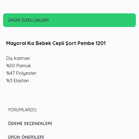
ÜRÜN ÖZELLIKLERI
Mayoral Kız Bebek Cepli Şort Pembe 1201
Dış katman
%50 Pamuk
%47 Polyester
%3 Elastan
YORUMLAR
(0)
ÖDEME SEÇENEKLERI
ÜRÜN ÖNERILERI