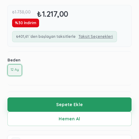
₺1.217,00
₺1.738,00
%
30
İndirim
₺401,61
`den başlayan taksitlerle
Taksit Seçenekleri
Beden
12 Ay