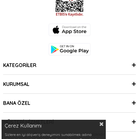
KATEGORİLER
KURUMSAL
BANA ÖZEL
MÜŞTERİ HİZMETLERİ
Çerez Kullanımı
© 2024 Minimoda | Tüm Hakları Saklıdır.
Sizlere en iyi alışveriş deneyimini sunabilmek adına