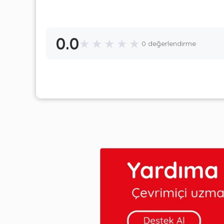
0.0
★
★
★
★
★
0 değerlendirme