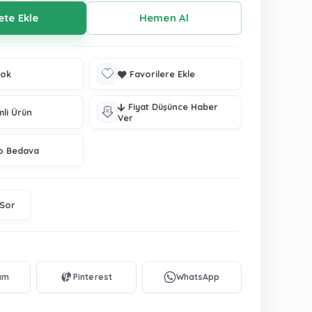
tok
Favorilere Ekle
Fiyat Düşünce Haber
mli Ürün
Ver
o Bedava
 Sor