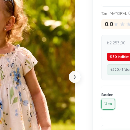
Tüm MAYORAL Ü
★
★
0.0
₺2.253,00
%
30
İndirim
₺520,41
`de
›
Beden
12 Ay