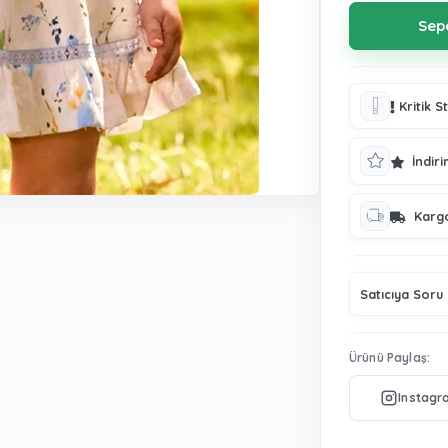
Kritik S
İndiri
Karg
Satıcıya Soru
Ürünü Paylaş: