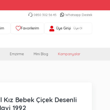
0850 302 56 45
Whatsapp Destek
tim
Favorilerim
Üye Girişi
Üye Ol
Emzirme
Mini Blog
Kampanyalar
 Kız Bebek Çiçek Desenli
Mavi 1992