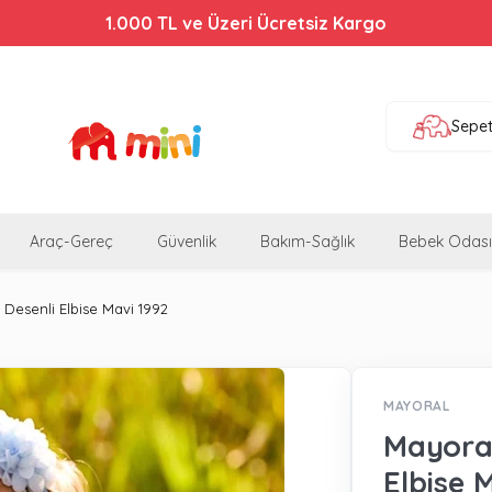
Bebek Arabalarında %44'e Varan İndirim!
1.000 TL ve Üzeri Ücretsiz Kargo
Sepe
Araç-Gereç
Güvenlik
Bakım-Sağlık
Bebek Odası
Desenli Elbise Mavi 1992
MAYORAL
Mayoral
Elbise 