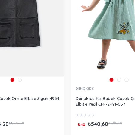
DENOKİDS
Çocuk Örme Elbise Siyah 4934
Denokids Kız Bebek Çocuk Çiç
Elbise Yeşil CFF-24Y1-057
★
★
★
★
★
4,20
₺540,60
₺1.707,00
₺901,00
%40