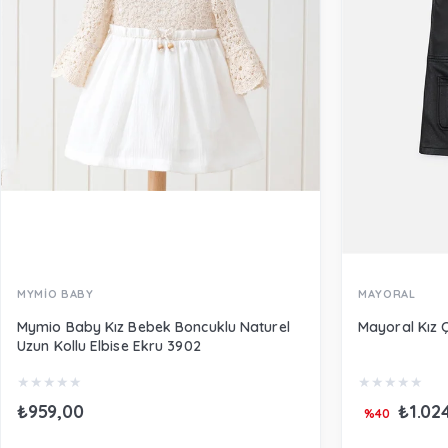
MYMİO BABY
MAYORAL
Mymio Baby Kız Bebek Boncuklu Naturel
Mayoral Kız 
Uzun Kollu Elbise Ekru 3902
★
★
★
★
★
★
★
★
★
★
₺959,00
₺1.02
%40