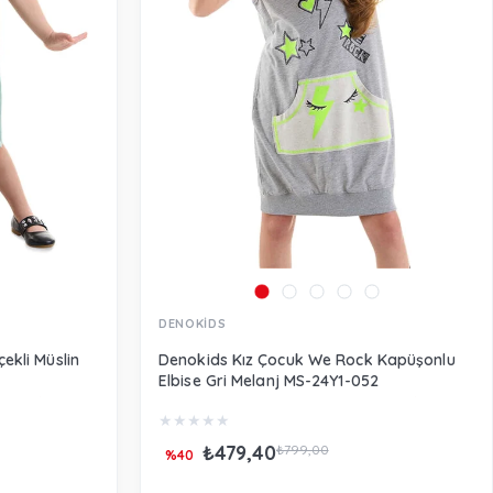
DENOKİDS
ekli Müslin
Denokids Kız Çocuk We Rock Kapüşonlu
Elbise Gri Melanj MS-24Y1-052
★
★
★
★
★
₺479,40
₺799,00
%40