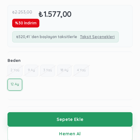
₺1.577,00
₺2.253,00
%
30
İndirim
₺520,41
`den başlayan taksitlerle
Taksit Seçenekleri
Beden
2 Yaş
9 Ay
3 Yaş
18 Ay
4 Yaş
12 Ay