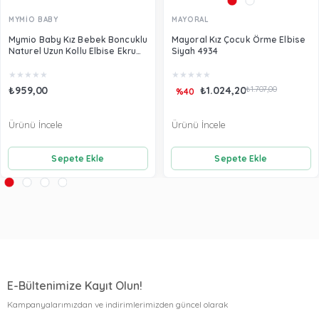
MYMİO BABY
MAYORAL
Mymio Baby Kız Bebek Boncuklu
Mayoral Kız Çocuk Örme Elbise
Naturel Uzun Kollu Elbise Ekru
Siyah 4934
3902
★
★
★
★
★
★
★
★
★
★
₺959,00
₺1.024,20
₺1.707,00
%40
Ürünü İncele
Ürünü İncele
Sepete Ekle
Sepete Ekle
E-Bültenimize Kayıt Olun!
Kampanyalarımızdan ve indirimlerimizden güncel olarak