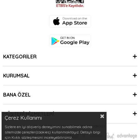
KATEGORİLER
KURUMSAL
BANA ÖZEL
MÜŞTERİ HİZMETLERİ
Çerez Kullanımı
© 2024 Minimoda | Tüm Hakları Saklıdır.
Sizlere en iyi alışveriş deneyimini sunabilmek adına
sitemizde çerezler(cookies) kullanmaktayız. Detaylı bilgi
için Kvkk sözleşmesini inceleyebilirsiniz.