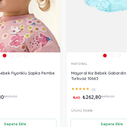
MAYORAL
Bebek Fiyonklu Şapka Pembe
Mayoral Kız Bebek Gabardin
Turkuaz 10663
★
★
★
★
★
(1)
80
₺262,80
₺523,00
₺438,00
%40
Ürünü İncele
Sepete Ekle
Sepete Ekle