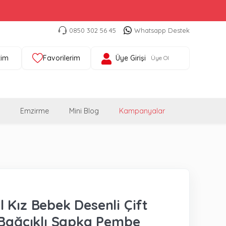
0850 302 56 45
Whatsapp Destek
tim
Favorilerim
Üye Girişi
Üye Ol
Emzirme
Mini Blog
Kampanyalar
 Kız Bebek Desenli Çift
 Bağcıklı Şapka Pembe