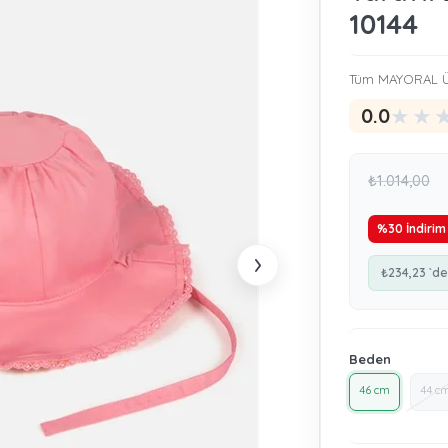
10144
Tüm MAYORAL Ü
★
★
0.0
₺1.014,00
%
30
İndirim
›
₺234,23
`de
Beden
46 cm
44 c