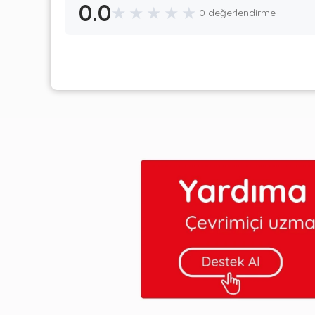
0.0
★
★
★
★
★
0 değerlendirme