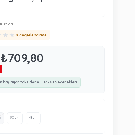
rünleri
★
★
★
0 değerlendirme
₺709,80
n başlayan taksitlerle
Taksit Seçenekleri
m
50 cm
48 cm