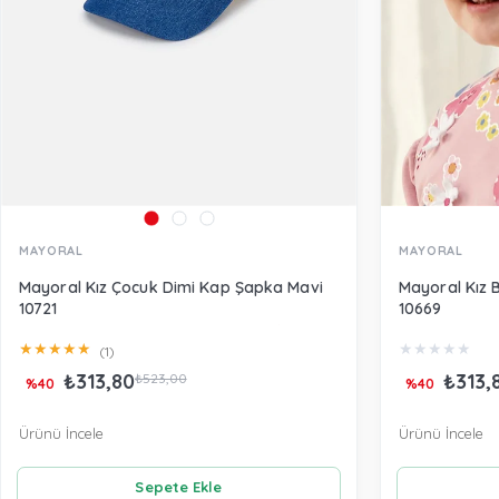
MAYORAL
MAYORAL
Mayoral Kız Çocuk Dimi Kap Şapka Mavi
Mayoral Kız 
10721
10669
★
★
★
★
★
★
★
★
★
★
(1)
₺313,80
₺313,
₺523,00
%40
%40
Ürünü İncele
Ürünü İncele
Sepete Ekle