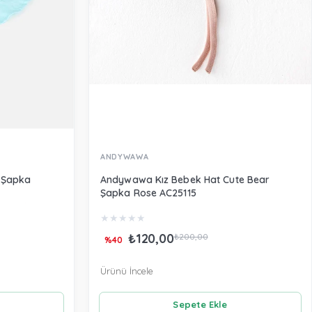
ANDYWAWA
 Şapka
Andywawa Kız Bebek Hat Cute Bear
Şapka Rose AC25115
★
★
★
★
★
₺120,00
₺200,00
%40
Ürünü İncele
Sepete Ekle