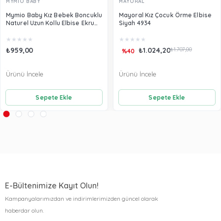
MYMİO BABY
MAYORAL
Mymio Baby Kız Bebek Boncuklu
Mayoral Kız Çocuk Örme Elbise
Naturel Uzun Kollu Elbise Ekru
Siyah 4934
3902
★
★
★
★
★
★
★
★
★
★
₺959,00
₺1.024,20
₺1.707,00
%40
Ürünü İncele
Ürünü İncele
Sepete Ekle
Sepete Ekle
E-Bültenimize Kayıt Olun!
Kampanyalarımızdan ve indirimlerimizden güncel olarak
haberdar olun.