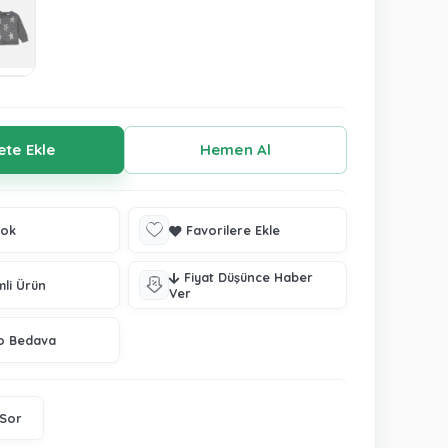
tok
Favorilere Ekle
Fiyat Düşünce Haber
mli Ürün
Ver
o Bedava
 Sor