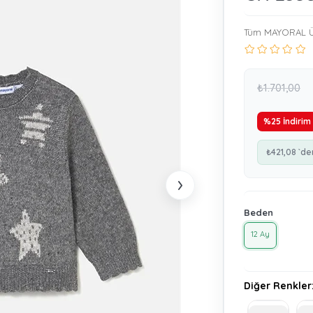
Tüm MAYORAL Ü
₺1.701,00
%
25
İndirim
₺421,08
`de
›
Beden
12 Ay
Diğer Renkler