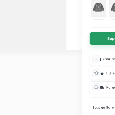
Kritik S
İndiri
Karg
Satıcıya Soru