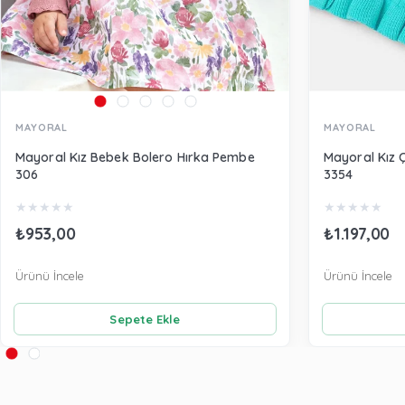
MAYORAL
MAYORAL
Mayoral Kız Bebek Bolero Hırka Pembe
Mayoral Kız Ço
306
3354
★
★
★
★
★
★
★
★
★
★
₺953,00
₺1.197,00
Ürünü İncele
Ürünü İncele
Sepete Ekle