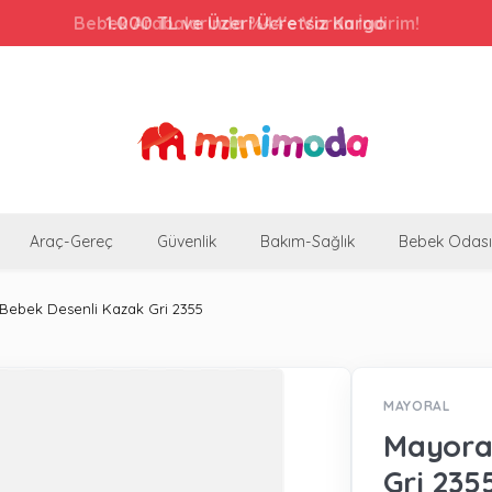
Bebek Arabalarında %44'e Varan İndirim!
Araç-Gereç
Güvenlik
Bakım-Sağlık
Bebek Odası
 Bebek Desenli Kazak Gri 2355
MAYORAL
Mayoral
Gri 235