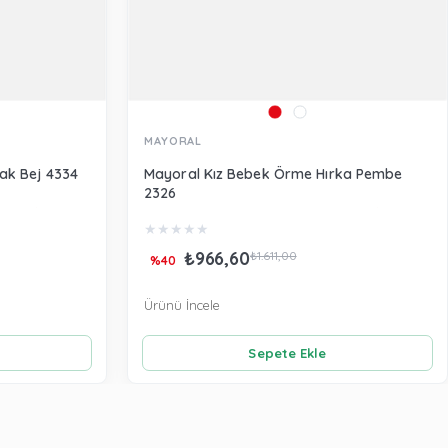
MAYORAL
zak Bej 4334
Mayoral Kız Bebek Örme Hırka Pembe
2326
★
★
★
★
★
₺966,60
₺1.611,00
%40
Ürünü İncele
Sepete Ekle