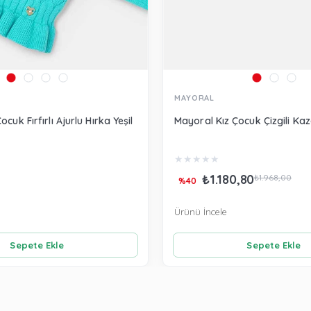
MAYORAL
cuk Fırfırlı Ajurlu Hırka Yeşil
Mayoral Kız Çocuk Çizgili Ka
★
★
★
★
★
₺1.180,80
₺1.968,00
%40
Ürünü İncele
Sepete Ekle
Sepete Ekle