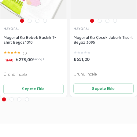
MAYORAL
MAYORAL
Mayoral Kız Bebek Baskılı T-
Mayoral Kız Çocuk Jakarlı Tişört
shirt Beyaz 1010
Beyaz 3095
★
★
★
★
★
★
★
★
★
★
(1)
₺651,00
₺273,00
₺455,00
%40
Ürünü İncele
Ürünü İncele
Sepete Ekle
Sepete Ekle