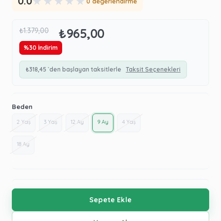
★
★
★
★
★
0.0
0 değerlendirme
₺965,00
₺1.379,00
%
30
İndirim
₺318,45
`den başlayan taksitlerle
Taksit Seçenekleri
Beden
2 Yaş
3 Yaş
12 Ay
9 Ay
4 Yaş
18 Ay