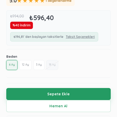
★
★
★
★
★
5.0
1 değerlendirme
₺596,40
₺994,00
%
40
İndirim
₺196,81
`den başlayan taksitlerle
Taksit Seçenekleri
Beden
6 Ay
12 Ay
3 Ay
18 Ay