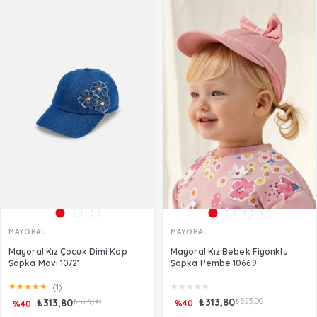
MAYORAL
MAYORAL
Mayoral Kız Çocuk Dimi Kap
Mayoral Kız Bebek Fiyonklu
Şapka Mavi 10721
Şapka Pembe 10669
★
★
★
★
★
★
★
★
★
★
(1)
₺313,80
₺523,00
₺313,80
₺523,00
%40
%40