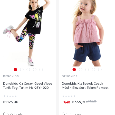
DENOKİDS
DENOKİDS
Denokids Kız Çocuk Good Vibes
Denokids Kız Bebek Çocuk
Tunik Tayt Takım Ms-23Y1-020
Müslin Bluz Şort Takım Pembe
CFF-24Y1-055
★
★
★
★
★
★
★
★
★
★
₺1.123,00
₺535,20
₺892,00
%40
Ürünü İncele
Ürünü İncele