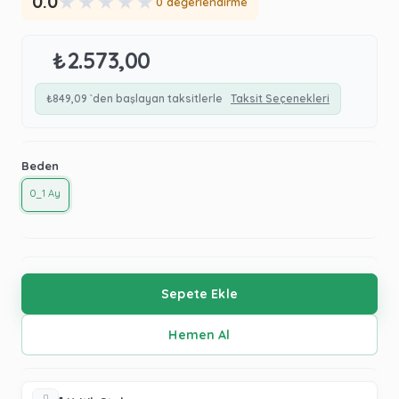
★
★
★
★
★
0.0
0 değerlendirme
₺2.573,00
₺849,09
`den başlayan taksitlerle
Taksit Seçenekleri
Beden
0_1 Ay