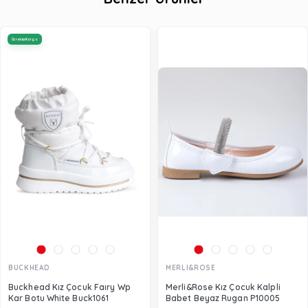
Ücretsiz Kargo
BUCKHEAD
MERLİ&ROSE
Buckhead Kız Çocuk Faıry Wp
Merli&Rose Kız Çocuk Kalpli
Kar Botu White Buck1061
Babet Beyaz Rugan P10005