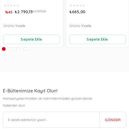
★
★
★
★
★
★
★
★
★
★
₺2.790,15
₺5.073,00
₺665,00
%45
Ürünü İncele
Ürünü İncele
Sepete Ekle
Sepete Ekle
E-Bültenimize Kayıt Olun!
Kampanyalarımızdan ve indirimlerimizden güncel olarak
haberdar olun.
GÖNDER