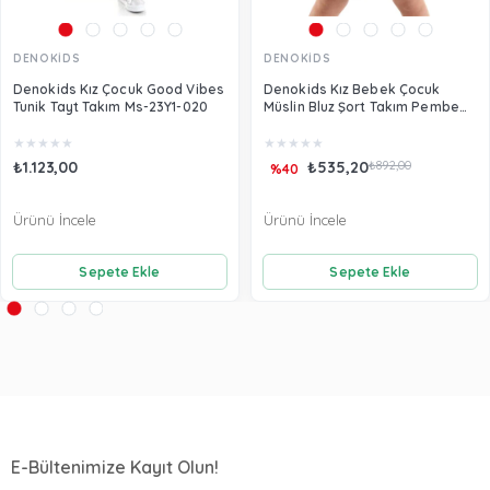
DENOKİDS
DENOKİDS
Denokids Kız Çocuk Good Vibes
Denokids Kız Bebek Çocuk
Tunik Tayt Takım Ms-23Y1-020
Müslin Bluz Şort Takım Pembe
CFF-24Y1-055
★
★
★
★
★
★
★
★
★
★
₺1.123,00
₺535,20
₺892,00
%40
Ürünü İncele
Ürünü İncele
Sepete Ekle
Sepete Ekle
E-Bültenimize Kayıt Olun!