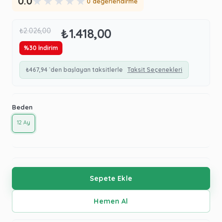
★
★
★
★
★
0.0
0 değerlendirme
₺1.418,00
₺2.026,00
%
30
İndirim
₺467,94
`den başlayan taksitlerle
Taksit Seçenekleri
Beden
12 Ay