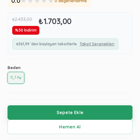
★
★
★
★
★
0.0
0 değerlendirme
₺1.703,00
₺2.433,00
%
30
İndirim
₺561,99
`den başlayan taksitlerle
Taksit Seçenekleri
Beden
0_1 Ay