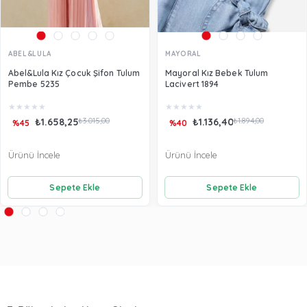
ABEL&LULA
MAYORAL
Abel&Lula Kız Çocuk Şifon Tulum
Mayoral Kız Bebek Tulum
Pembe 5235
Lacivert 1894
★
★
★
★
★
★
★
★
★
★
₺1.658,25
₺3.015,00
₺1.136,40
₺1.894,00
%45
%40
Ürünü İncele
Ürünü İncele
Sepete Ekle
Sepete Ekle