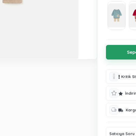
Kritik S
İndiri
Karg
Satıcıya Soru