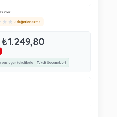
rünleri
★
★
★
0 değerlendirme
₺1.249,80
n başlayan taksitlerle
Taksit Seçenekleri
: