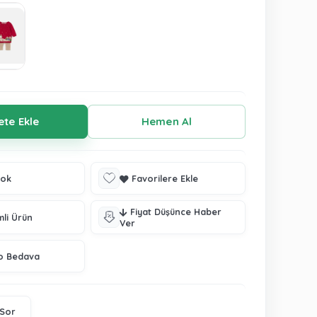
tok
Favorilere Ekle
Fiyat Düşünce Haber
mli Ürün
Ver
o Bedava
 Sor