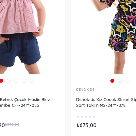
DENOKİDS
 Bebek Çocuk Müslin Bluz
Denokids Kız Çocuk Street Sty
Pembe CFF-24Y1-055
Şort Takım MS-24Y1-078
★
★
★
★
★
20
₺675,00
₺892,00