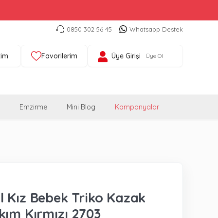
0850 302 56 45
Whatsapp Destek
tim
Favorilerim
Üye Girişi
Üye Ol
Emzirme
Mini Blog
Kampanyalar
 Kız Bebek Triko Kazak
kım Kırmızı 2703