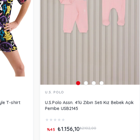
U.S. POLO
le T-shirt
U.S.Polo Assn. 4'lü Zıbın Seti Kız Bebek Açık
Pembe USB2145
★
★
★
★
★
₺1.156,10
₺2.102,00
%45