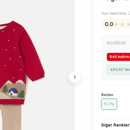
Tüm MAYORAL Ü
★
★
0.0
₺2.083,00
%
40
İndirim
₺412,43
`de
›
Beden
0_1 Ay
Diğer Renkler