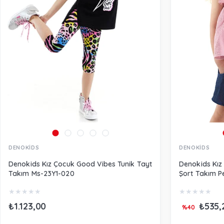
DENOKİDS
DENOKİDS
Denokids Kız Çocuk Good Vibes Tunik Tayt
Denokids Kız
Takım Ms-23Y1-020
Şort Takım 
★
★
★
★
★
★
★
★
★
★
₺1.123,00
₺535,
%40