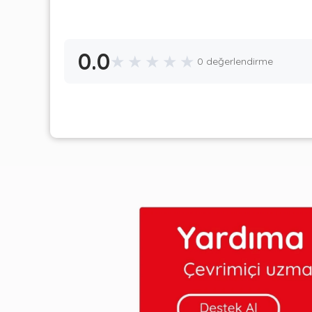
0.0
★
★
★
★
★
0 değerlendirme