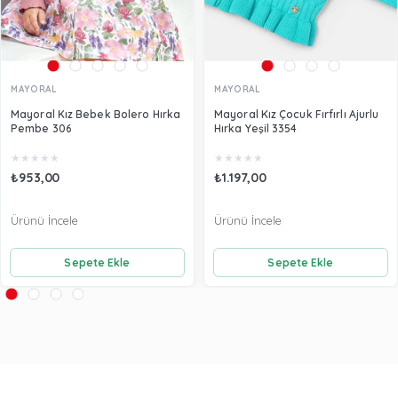
MAYORAL
MAYORAL
Mayoral Kız Bebek Bolero Hırka
Mayoral Kız Çocuk Fırfırlı Ajurlu
Pembe 306
Hırka Yeşil 3354
★
★
★
★
★
★
★
★
★
★
₺953,00
₺1.197,00
Ürünü İncele
Ürünü İncele
Sepete Ekle
Sepete Ekle