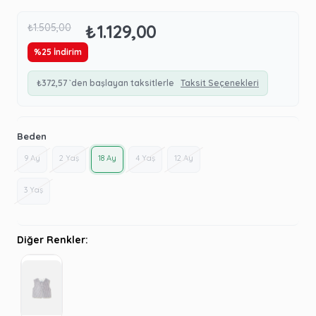
₺1.129,00
₺1.505,00
%
25
İndirim
₺372,57
`den başlayan taksitlerle
Taksit Seçenekleri
Beden
9 Ay
2 Yaş
18 Ay
4 Yaş
12 Ay
3 Yaş
Diğer Renkler: