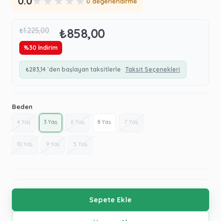
★
★
★
★
★
0.0
0 değerlendirme
₺858,00
₺1.225,00
%
30
İndirim
₺283,14
`den başlayan taksitlerle
Taksit Seçenekleri
Beden
4 Yaş
3 Yaş
6 Yaş
8 Yaş
7 Yaş
10 Yaş
9 Yaş
5 Yaş