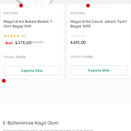
MAYORAL
MAYORAL
Mayoral Kız Bebek Baskılı T-
Mayoral Kız Çocuk Jakarlı Tişört
shirt Beyaz 1010
Beyaz 3095
★
★
★
★
★
★
★
★
★
★
(1)
₺651,00
₺273,00
₺455,00
%40
Ürünü İncele
Ürünü İncele
Sepete Ekle
Sepete Ekle
E-Bültenimize Kayıt Olun!
Kampanyalarımızdan ve indirimlerimizden güncel olarak