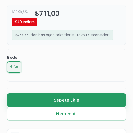
₺711,00
₺1.185,00
%
40
İndirim
₺234,63
`den başlayan taksitlerle
Taksit Seçenekleri
Beden
4 Yaş