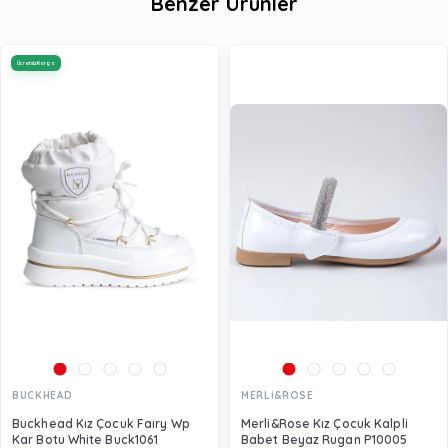
Benzer Ürünler
Ücretsiz Kargo
BUCKHEAD
MERLİ&ROSE
Buckhead Kız Çocuk Faıry Wp
Merli&Rose Kız Çocuk Kalpli
Kar Botu White Buck1061
Babet Beyaz Rugan P10005