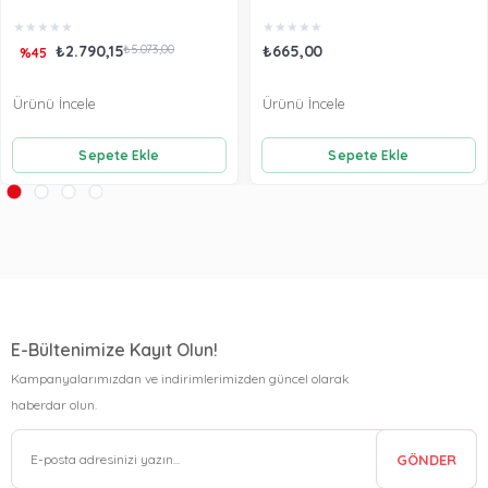
★
★
★
★
★
★
★
★
★
★
₺2.790,15
₺5.073,00
₺665,00
%45
Ürünü İncele
Ürünü İncele
Sepete Ekle
Sepete Ekle
E-Bültenimize Kayıt Olun!
Kampanyalarımızdan ve indirimlerimizden güncel olarak
haberdar olun.
GÖNDER