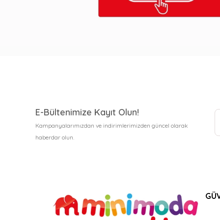
E-Bültenimize Kayıt Olun!
Kampanyalarımızdan ve indirimlerimizden güncel olarak
haberdar olun.
GÜV