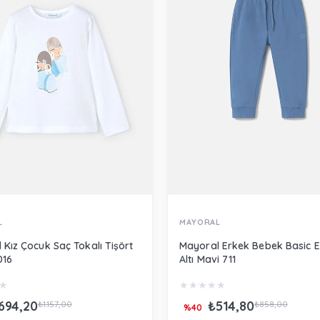
L
MAYORAL
 Kız Çocuk Saç Tokalı Tişört
Mayoral Erkek Bebek Basic 
016
Altı Mavi 711
★
★
★
★
★
★
694,20
₺514,80
₺1.157,00
₺858,00
%40