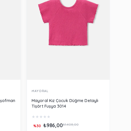
MAYORAL
MERL
Eşofman
Mayoral Kız Çocuk Düğme Detaylı
Merli
Tişört Fuşya 3014
Beya
★
★
★
★
★
★
★
₺986,00
₺66
₺1.408,00
%30