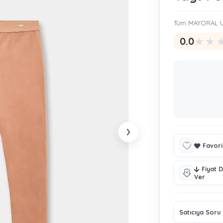
Tüm MAYORAL Ü
★
★
0.0
›
Favori
Fiyat 
Ver
Satıcıya Soru