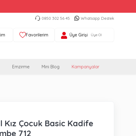
0850 302 56 45
Whatsapp Destek
tim
Favorilerim
Üye Girişi
Üye Ol
Emzirme
Mini Blog
Kampanyalar
 Kız Çocuk Basic Kadife
embe 712