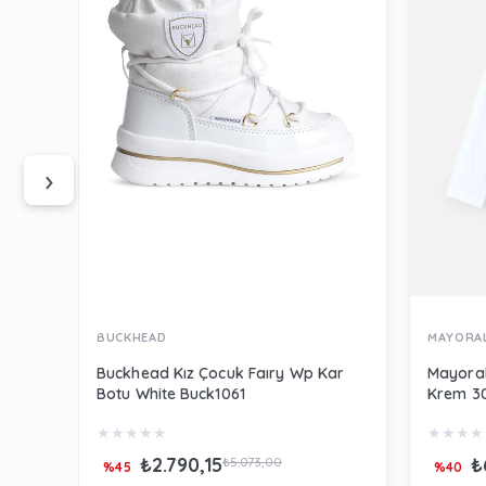
‹
›
BUCKHEAD
MAYORA
Buckhead Kız Çocuk Faıry Wp Kar
Mayoral
Botu White Buck1061
Krem 3
★
★
★
★
★
★
★
★
★
₺2.790,15
₺
₺5.073,00
%45
%40