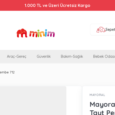
1.000 TL ve Üzeri Ücretsiz Kargo
Sepe
Araç-Gereç
Güvenlik
Bakım-Sağlık
Bebek Odası
Pembe 712
MAYORAL
Mayoral
Tayt P