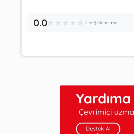
0.0
★
★
★
★
★
0 değerlendirme