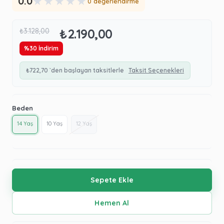
★
★
★
★
★
0.0
0 değerlendirme
₺2.190,00
₺3.128,00
%
30
İndirim
₺722,70
`den başlayan taksitlerle
Taksit Seçenekleri
Beden
14 Yaş
10 Yaş
12 Yaş