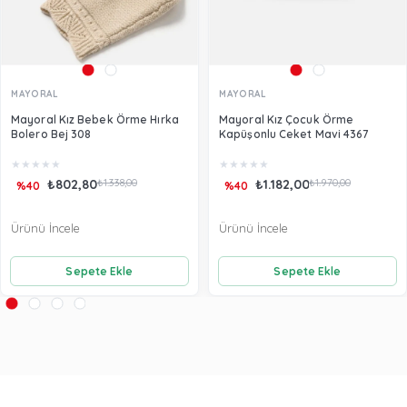
MAYORAL
MAYORAL
Mayoral Kız Bebek Örme Hırka
Mayoral Kız Çocuk Örme
Bolero Bej 308
Kapüşonlu Ceket Mavi 4367
★
★
★
★
★
★
★
★
★
★
₺802,80
₺1.338,00
₺1.182,00
₺1.970,00
%40
%40
Ürünü İncele
Ürünü İncele
Sepete Ekle
Sepete Ekle