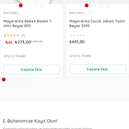
MAYORAL
MAYORAL
Mayoral Kız Bebek Baskılı T-
Mayoral Kız Çocuk Jakarlı Tişört
shirt Beyaz 1010
Beyaz 3095
★
★
★
★
★
★
★
★
★
★
(1)
₺651,00
₺273,00
₺455,00
%40
Ürünü İncele
Ürünü İncele
Sepete Ekle
Sepete Ekle
E-Bültenimize Kayıt Olun!
Kampanyalarımızdan ve indirimlerimizden güncel olarak