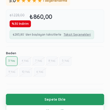
★
★
★
★
★
5.0
1 değerlendirme
₺860,00
₺1.228,00
%
30
İndirim
₺283,80
`den başlayan taksitlerle
Taksit Seçenekleri
Beden
3 Yaş
4 Yaş
7 Yaş
8 Yaş
5 Yaş
9 Yaş
10 Yaş
6 Yaş