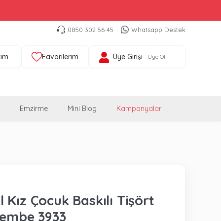
0850 302 56 45
Whatsapp Destek
tim
Favorilerim
Üye Girişi
Üye Ol
Emzirme
Mini Blog
Kampanyalar
 Kız Çocuk Baskılı Tişört
Pembe 3933