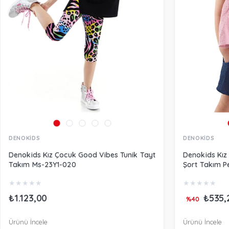
DENOKİDS
DENOKİDS
Denokids Kız Çocuk Good Vibes Tunik Tayt
Denokids Kız
Takım Ms-23Y1-020
Şort Takım 
★
★
★
★
★
★
★
★
★
★
₺1.123,00
₺535,
%40
Ürünü İncele
Ürünü İncele