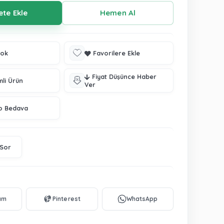
tok
Favorilere Ekle
Fiyat Düşünce Haber
mli Ürün
Ver
o Bedava
 Sor