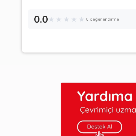
0.0
★
★
★
★
★
0 değerlendirme