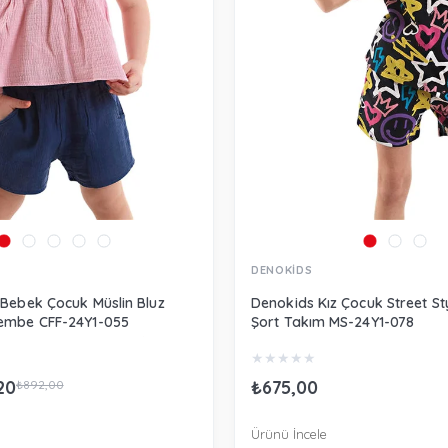
DENOKİDS
 Bebek Çocuk Müslin Bluz
Denokids Kız Çocuk Street Sty
Pembe CFF-24Y1-055
Şort Takım MS-24Y1-078
★
★
★
★
★
20
₺675,00
₺892,00
Ürünü İncele