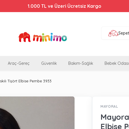
Bebek Arabalarında %44'e Varan İndirim!
1.000 TL ve Üzeri Ücretsiz Kargo
Sepe
Araç-Gereç
Güvenlik
Bakım-Sağlık
Bebek Odası
kılı Tişört Elbise Pembe 3933
MAYORAL
Mayoral
Elbise 