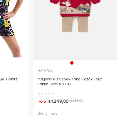
MAYORAL
le T-shirt
Mayoral Kız Bebek Triko Kazak Tayt
Takım Kırmızı 2703
★
★
★
★
★
₺1.249,80
₺2.083,00
%40
Ürünü İncele