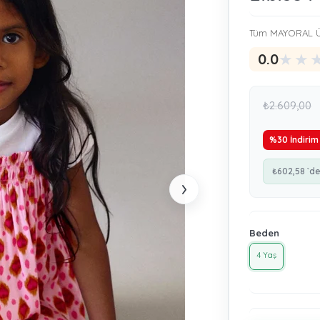
Tüm MAYORAL Ü
★
★
0.0
₺2.609,00
%
30
İndirim
₺602,58
`de
›
Beden
4 Yaş