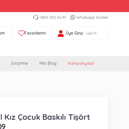
0850 302 56 45
Whatsapp Destek
tim
Favorilerim
Üye Girişi
Üye Ol
Emzirme
Mini Blog
Kampanyalar
 Kız Çocuk Baskılı Tişört
09