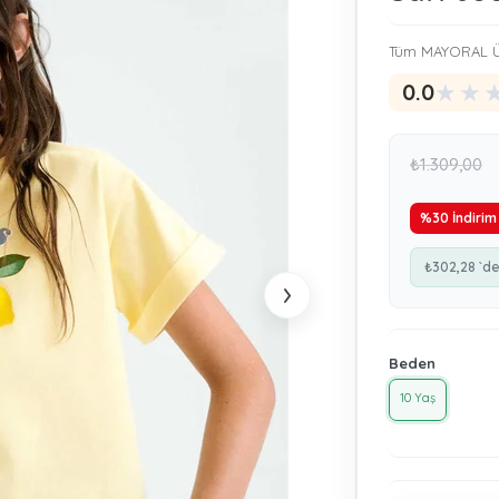
Tüm MAYORAL Ü
★
★
0.0
₺1.309,00
%
30
İndirim
₺302,28
`de
›
Beden
10 Yaş