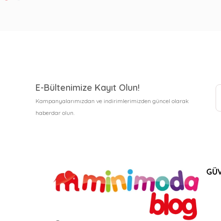
E-Bültenimize Kayıt Olun!
Kampanyalarımızdan ve indirimlerimizden güncel olarak
haberdar olun.
GÜV