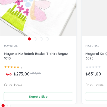
MAYORAL
MAYORAL
Mayoral Kız Bebek Baskılı T-shirt Beyaz
Mayoral Kız 
1010
3095
★
★
★
★
★
★
★
★
★
★
(1)
₺273,00
₺651,00
₺455,00
%40
Ürünü İncele
Ürünü İncele
Sepete Ekle