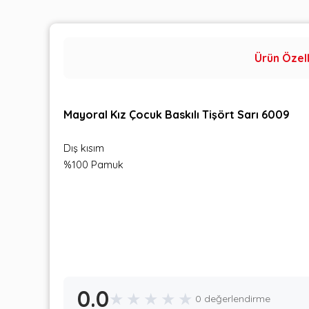
Ürün Özell
Mayoral Kız Çocuk Baskılı Tişört Sarı 6009
Dış kısım
%100 Pamuk
0.0
★
★
★
★
★
0 değerlendirme