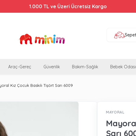
Bebek Arabalarında %44'e Varan İndirim!
1.000 TL ve Üzeri Ücretsiz Kargo
Sepe
Araç-Gereç
Güvenlik
Bakım-Sağlık
Bebek Odası
oral Kız Çocuk Baskılı Tişört Sarı 6009
MAYORAL
Mayoral
Sarı 60