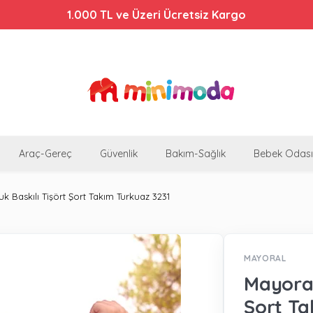
Bebek Arabalarında %44'e Varan İndirim!
Araç-Gereç
Güvenlik
Bakım-Sağlık
Bebek Odası
k Baskılı Tişört Şort Takım Turkuaz 3231
MAYORAL
Mayoral
Şort Ta