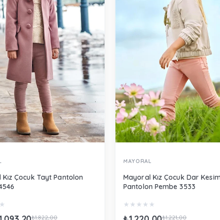
L
MAYORAL
 Kız Çocuk Tayt Pantolon
Mayoral Kız Çocuk Dar Kesi
4546
Pantolon Pembe 3533
★
★
★
★
★
★
1.093,20
₺1.220,00
₺1.822,00
₺1.221,00