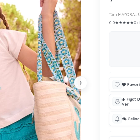
Tüm MAYORAL Ü
0.0
★
★
★
★
★
0 d
›
Favori
Fiyat 
Ver
Gelin