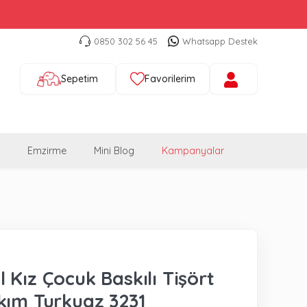
0850 302 56 45
Whatsapp Destek
Sepetim
Favorilerim
Emzirme
Mini Blog
Kampanyalar
 Kız Çocuk Baskılı Tişört
kım Turkuaz 3231