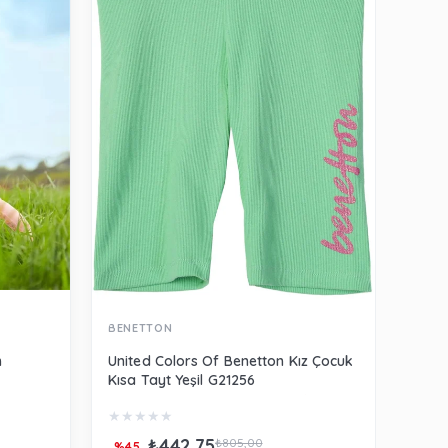
BENETTON
MAYO
m
United Colors Of Benetton Kız Çocuk
Mayo
Kısa Tayt Yeşil G21256
Pant
★
★
★
★
★
★
★
₺442,75
₺805,00
%45
%40