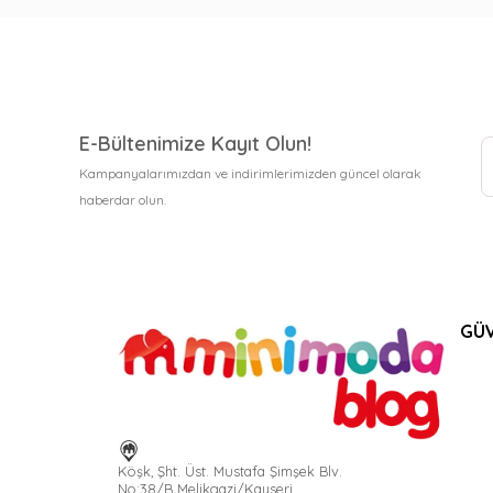
E-Bültenimize Kayıt Olun!
Kampanyalarımızdan ve indirimlerimizden güncel olarak
haberdar olun.
GÜV
Köşk, Şht. Üst. Mustafa Şimşek Blv.
No:38/B Melikgazi/Kayseri