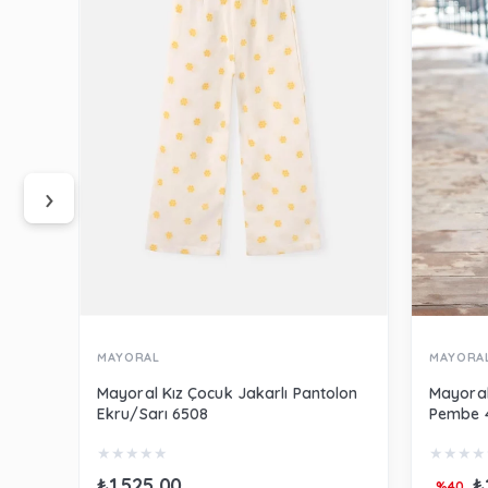
‹
›
MAYORAL
MAYORA
Mayoral Kız Çocuk Jakarlı Pantolon
Mayoral
Ekru/Sarı 6508
Pembe 
★
★
★
★
★
★
★
★
★
₺1.525,00
₺
%40