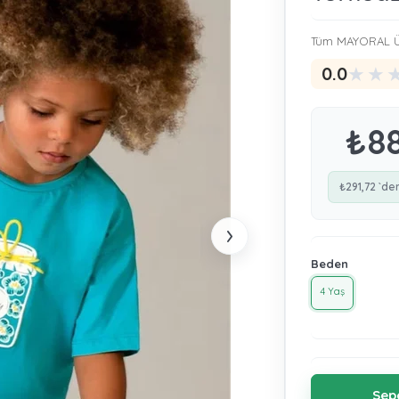
Tüm MAYORAL Ü
★
★
0.0
₺8
₺291,72
`de
›
Beden
4 Yaş