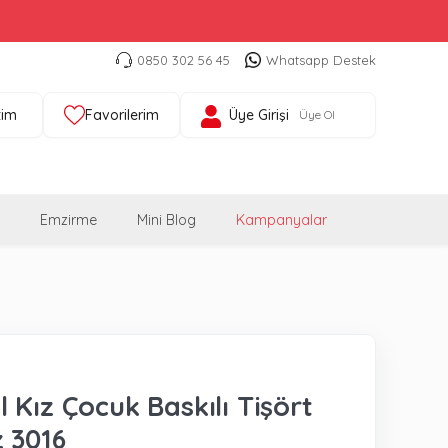
0850 302 56 45
Whatsapp Destek
tim
Favorilerim
Üye Girişi
Üye Ol
Emzirme
Mini Blog
Kampanyalar
 Kız Çocuk Baskılı Tişört
 3016