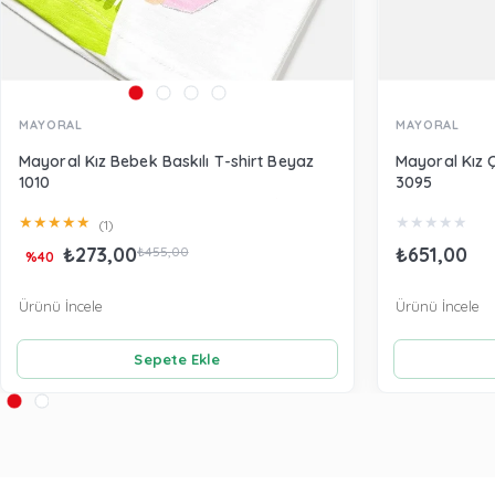
MAYORAL
MAYORAL
Mayoral Kız Bebek Baskılı T-shirt Beyaz
Mayoral Kız 
1010
3095
★
★
★
★
★
★
★
★
★
★
(1)
₺273,00
₺651,00
₺455,00
%40
Ürünü İncele
Ürünü İncele
Sepete Ekle